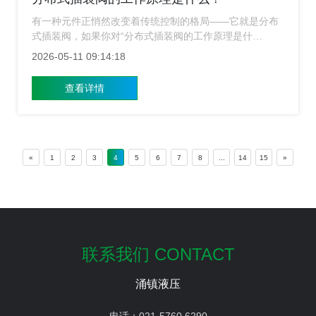
有一种元件正悄然改变着传统控制的格局——它就是分布
式插装阀，如果你对“分布式插装阀的工作原理是什
么？”这个问题还一头雾Water，那不妨坐下来，听我慢慢
2026-05-11 09:14:18
道来，这不仅仅是一次技术讲解，更像是一场详细液压心
脏的探秘之旅，上海涌镇插装阀生产厂家先从一个场景说
查看详情
起
«
1
2
3
4
5
6
7
8
...
14
15
»
联系我们 CONTACT
涌镇液压
电话：
021-5760 6290