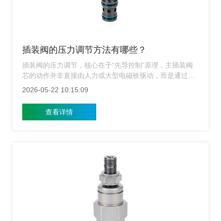
插装阀的压力调节方法有哪些？
插装阀的压力调节，核心在于“先导控制”原理，主插装阀
芯的动作并非直接由人力或大型电磁铁驱动，而是通过一
个微小的先导阀（如电磁阀、比例阀或手动阀）来控制，
2026-05-22 10:15:09
工作原理：先导阀通过控制主阀芯上腔（弹簧腔）的油压
力，来打破阀芯的受力平衡，当上腔压力降低时，主阀芯
查看详情
在底部油压作用下开启；反之则关闭，通过精确调节这个
先导压力，就能实现对主油路压力的无级、精准控制，优
势：这种方法能用很小的控制力（低流量、低功率）去控
制非常大的主油路流量和压力，响应速度快，控制精度
高，上海涌镇插装阀生产厂家下面从各方面介绍。