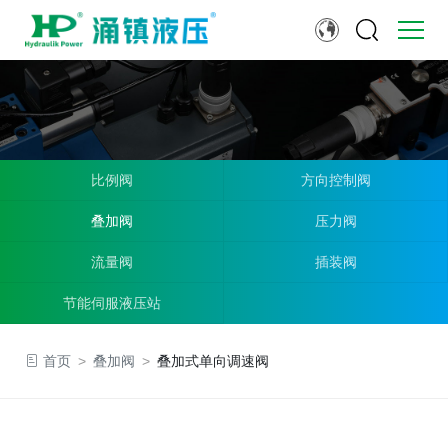
比例阀
方向控制阀
叠加阀
压力阀
流量阀
插装阀
节能伺服液压站
首页
>
叠加阀
>
叠加式单向调速阀