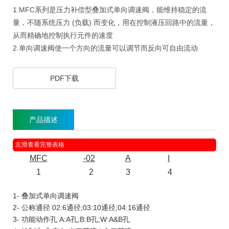
1.MFC系列是压力补偿型叠加式单向调速阀，能维持稳定的流
量，不随系统压力 (负载) 而变化，用在控制液压回路中的流量，
从而精确地控制执行元件的速度
2.单向调速阀使一个方向的流量可以调节而反向可自由流动
PDF下载
产品描述
MFC
-02
A
I
-
20
1
2
3
4
5
1- 叠加式单向调速阀
2- 公称通径 02:6通径;03:10通径;04:16通径
3- 功能动作孔 A:A孔;B:B孔;W:A&B孔