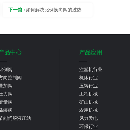
下一篇：
如何解决比例换向阀的过热问
题？
产品中心
产品应用
比例阀
注塑机行业
方向控制阀
机床行业
叠加阀
压铸行业
压力阀
工程机械
流量阀
矿山机械
插装阀
农用机械
节能伺服液压站
风力发电
环保行业