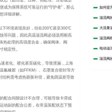
状态（如冶金、压铸、热处理、注塑成型
便成为保障系统可靠运行的“守护者”，那么
如何提
您详细讲解。
溢流阀
大流量
下环境表现良好，但在200℃甚至300℃
蚀等问题，因此高温溢流阀必须选用耐高
溢流阀
经过特殊热处理的高强度合金，确保阀体、阀
电动溢
寸稳定性。
溢流阀
迅速老化、硬化甚至碳化，导致泄漏，上海
温氟橡胶（如FFKM）、石墨复合密封等方
密封结构需考虑热膨胀补偿，避免因温差导致
的配合间隙设计不合理，可能导致卡滞或
运动副的配合公差，在常温装配状态下预