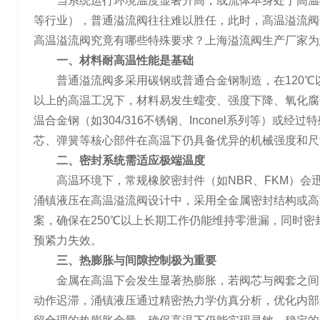
当系统运行环境温度显著升高，或流体本身处于高温
等行业），普通溢流阀往往难以胜任，此时，高温溢流阀
高温溢流阀究竟有哪些特殊要求？上海溢流阀生产厂家为
一、材料耐高温性能是基础
普通溢流阀多采用碳钢或普通合金钢制造，在120℃以
以上的高温工况下，材料易发生蠕变、强度下降、氧化腐
温合金钢（如304/316不锈钢、Inconel系列等）或
芯、弹簧等核心部件在高温下仍具备优异的机械强度和尺
二、密封系统需适应极端温度
高温环境下，常规橡胶密封件（如NBR、FKM）会
涌镇液压在高温溢流阀设计中，采用全金属密封结构或高
案，确保在250℃以上长期工作仍能维持零泄漏，同时
预紧力失效。
三、热膨胀与间隙控制极为重要
金属在高温下会发生显著热膨胀，若阀芯与阀套之间
动作迟滞，涌镇液压通过精密热力学仿真分析，优化内部