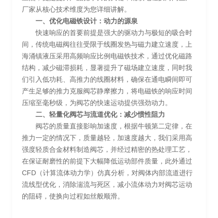
厂家从核心技术维度为您详细讲解。
一、优化电磁铁设计：动力的源泉
快速响应的首要前提是强大的驱动力与极短的吸合时
间，传统电磁阀往往受限于线圈发热与磁力建立速度，上
海涌镇液压采用高频响应比例电磁铁技术，通过优化磁路
结构，减少磁滞损耗，显著提升了磁场建立速度，同时我
们引入低功耗、高推力的线圈材料，确保在通电瞬间即可
产生足够的推力克服阀芯静摩擦力，将电磁铁的响应时间
压缩至毫秒级，为阀芯的快速运动提供强劲动力。
二、轻量化阀芯与流道优化：减少惯性阻力
阀芯的质量直接影响加速度，根据牛顿第二定律，在
推力一定的情况下，质量越轻，加速度越大，我们采用高
强度轻质合金材料制造阀芯，并经过精密的热处理工艺，
在保证耐磨性的前提下大幅降低运动部件质量，此外通过
CFD（计算流体动力学）仿真分析，对阀体内部流道进行
流线型优化，消除湍流与死区，减小流体动力对阀芯运动
的阻碍，使换向过程如丝般顺滑。