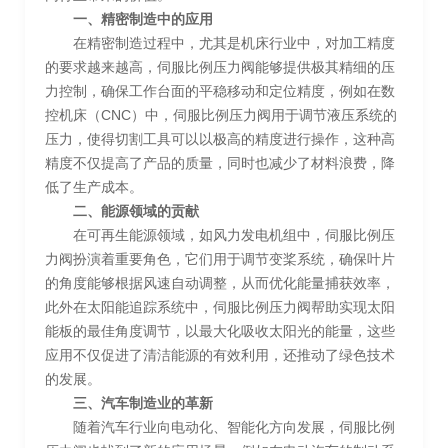
一、精密制造中的应用
在精密制造过程中，尤其是机床行业中，对加工精度
的要求越来越高，伺服比例压力阀能够提供极其精细的压
力控制，确保工作台面的平稳移动和定位精度，例如在数
控机床（CNC）中，伺服比例压力阀用于调节液压系统的
压力，使得切割工具可以以极高的精度进行操作，这种高
精度不仅提高了产品的质量，同时也减少了材料浪费，降
低了生产成本。
二、能源领域的贡献
在可再生能源领域，如风力发电机组中，伺服比例压
力阀扮演着重要角色，它们用于调节变桨系统，确保叶片
的角度能够根据风速自动调整，从而优化能量捕获效率，
此外在太阳能追踪系统中，伺服比例压力阀帮助实现太阳
能板的最佳角度调节，以最大化吸收太阳光的能量，这些
应用不仅促进了清洁能源的有效利用，还推动了绿色技术
的发展。
三、汽车制造业的革新
随着汽车行业向电动化、智能化方向发展，伺服比例