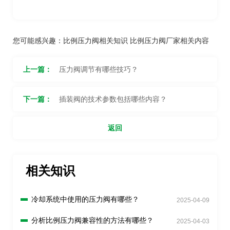
您可能感兴趣：
比例压力阀相关知识
比例压力阀厂家相关内容
上一篇：
压力阀调节有哪些技巧？
下一篇：
插装阀的技术参数包括哪些内容？
返回
相关知识
冷却系统中使用的压力阀有哪些？
2025-04-09
分析比例压力阀兼容性的方法有哪些？
2025-04-03