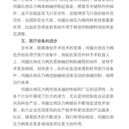
伺服比例压力阀来精确控制起落架、襟翼等关键部件的操
作，这不仅能提高飞行安全性，还能增强飞行器的操作灵
活性，在国防安全方面，伺服比例压力阀同样发挥着重要
作用，比如在导弹发射系统中用于精准控制燃料供给和姿
态调整。
五、医疗设备的进步
近年来，随着微创手术技术的发展，伺服比例压力阀
也开始应用于医疗设备中，例如在某些外科手术机器人
上，伺服比例压力阀负责精确控制机械臂的动作，使得手
术更加精细、创伤更小，此外在血流体透析机等医疗设备
中，伺服比例压力阀也能确保流体流动的准确控制，保障
治疗效果。
伺服比例压力阀凭借卓越的性能和广泛的适用性，在
多个行业中展现了巨大的潜力，无论是传统制造业还是新
兴高科技产业，伺服比例压力阀都在不断地促进技术创
新，助力企业实现更高的生产效率和更优质的产品服务，
以后，随着技术的不断进步，我们有理由相信，伺服比例
压力阀将在更多领域发挥出更大的作用。