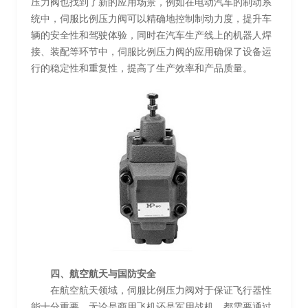
压力阀也找到了新的应用场景，例如在电动汽车的制动系
统中，伺服比例压力阀可以精确地控制制动力度，提升车
辆的安全性和驾驶体验，同时在汽车生产线上的机器人焊
接、装配等环节中，伺服比例压力阀的应用确保了设备运
行的稳定性和重复性，提高了生产效率和产品质量。
四、航空航天与国防安全
在航空航天领域，伺服比例压力阀对于保证飞行器性
能十分重要，无论是商用飞机还是军用战机，都需要通过