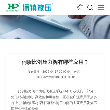
伺服比例压力阀有哪些应用？
发布日期：
2026-04-17 09:02:04
来源：
https://www.hydraulik.com.cn/
比例压力阀作为现代液压系统中不可或缺的一部分，
凭借精确控制、高效能和可靠性，正在被广泛应用于众多
行业，涌镇液压将探讨伺服比例压力阀的主要应用及为不
同行业带来的价值。