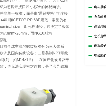
生混淆的环节，很多用户常问：“为什么同
厂家为您揭开接口尺寸标准的神秘面纱。
电磁换
非单一标准，而是由“通径规格”与“连接
自动化
01和CETOP RP 68P规范，常见的有
高温电
ominal size，即公称通径，它决定了阀体
3mm×28mm，而NG10则为
怎么做
基础。
电磁换
目前全球主流的螺纹标准分为三大体系：
用于欧洲及国内传统设备；二是美制NPT螺纹
电磁换
M系列，如M14×1.5），在国产化设备及部
致，也无法实现密封连接，甚至会导致漏