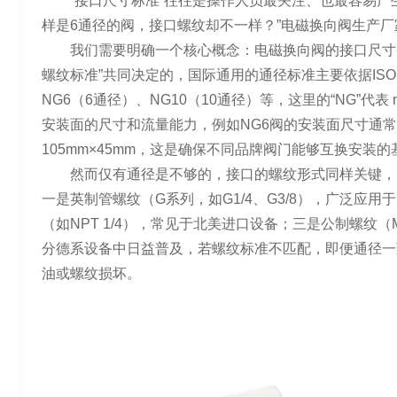
“接口尺寸标准”往往是操作人员最关注、也最容易产
样是6通径的阀，接口螺纹却不一样？”电磁换向阀生产
我们需要明确一个核心概念：电磁换向阀的接口尺寸并
螺纹标准”共同决定的，国际通用的通径标准主要依据ISO 44
NG6（6通径）、NG10（10通径）等，这里的“NG”代表 n
安装面的尺寸和流量能力，例如NG6阀的安装面尺寸通常为7
105mm×45mm，这是确保不同品牌阀门能够互换安装的
然而仅有通径是不够的，接口的螺纹形式同样关键，
一是英制管螺纹（G系列，如G1/4、G3/8），广泛应
（如NPT 1/4），常见于北美进口设备；三是公制螺纹（
分德系设备中日益普及，若螺纹标准不匹配，即便通径一
油或螺纹损坏。