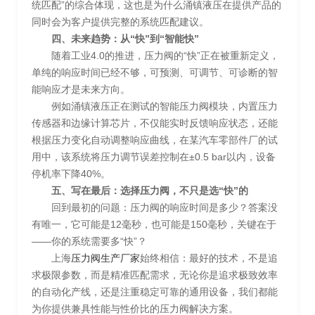
统匹配”的综合体现，这也是为什么涌镇液压在提供产品的
同时会为客户提供完整的系统匹配建议。
四、未来趋势：从“快”到“智能快”
随着工业4.0的推进，压力阀的“快”正在被重新定义，
单纯的响应时间已经不够，可预测、可调节、可诊断的智
能响应才是未来方向。
例如涌镇液压正在测试的智能压力阀模块，内置压力
传感器和边缘计算芯片，不仅能实时反馈响应状态，还能
根据压力变化自动调整响应曲线，在某汽车零部件厂的试
用中，该系统将压力调节误差控制在±0.5 bar以内，设备
停机率下降40%。
五、写在最后：选择压力阀，不只是选“快”的
回到最初的问题：压力阀的响应时间是多少？答案没
有唯一，它可能是12毫秒，也可能是150毫秒，关键在于
——你的系统需要多“快”？
上海
压力阀生产厂家
始终相信：最好的技术，不是追
求极限参数，而是精准匹配需求，无论你是追求极致效率
的自动化产线，还是注重稳定可靠的通用设备，我们都能
为你提供兼具性能与性价比的压力阀解决方案。