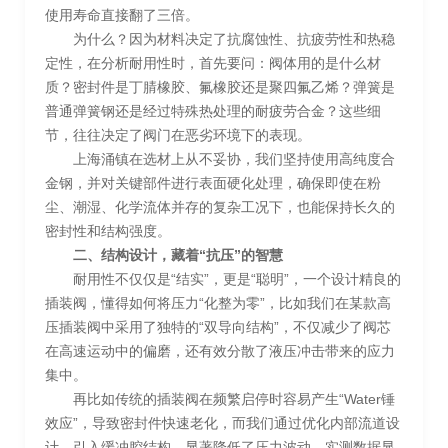
使用寿命直接翻了三倍。
为什么？因为材料决定了抗腐蚀性、抗疲劳性和热稳
定性，在分析耐用性时，首先要问：阀体用的是什么材
质？密封件是丁腈橡胶、氟橡胶还是聚四氟乙烯？弹簧是
普通弹簧钢还是经过特殊热处理的耐疲劳合金？这些细
节，往往决定了阀门在恶劣环境下的表现。
上海涌镇在选材上从不妥协，我们坚持使用高纯度合
金钢，并对关键部件进行表面硬化处理，确保即使在粉
尘、潮湿、化学流体并存的复杂工况下，也能保持长久的
密封性和结构强度。
二、结构设计，藏着“抗压”的智慧
耐用性不仅仅是“结实”，更是“聪明”，一个设计精良的
插装阀，懂得如何将压力“化整为零”，比如我们在某款高
压插装阀中采用了独特的“双导向结构”，不仅减少了阀芯
在高速运动中的偏磨，还有效分散了液压冲击带来的应力
集中。
再比如传统的插装阀在频繁启停时容易产生“Water锤
效应”，导致密封件快速老化，而我们通过优化内部流道设
计，引入缓冲腔结构，显著降低了压力波动，实测数据显