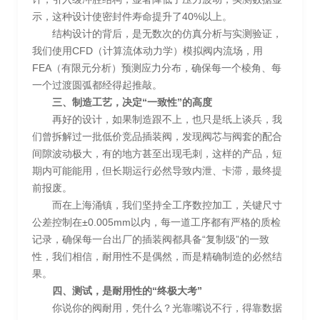
示，这种设计使密封件寿命提升了40%以上。
结构设计的背后，是无数次的仿真分析与实测验证，
我们使用CFD（计算流体动力学）模拟阀内流场，用
FEA（有限元分析）预测应力分布，确保每一个棱角、每
一个过渡圆弧都经得起推敲。
三、制造工艺，决定“一致性”的高度
再好的设计，如果制造跟不上，也只是纸上谈兵，我
们曾拆解过一批低价竞品插装阀，发现阀芯与阀套的配合
间隙波动极大，有的地方甚至出现毛刺，这样的产品，短
期内可能能用，但长期运行必然导致内泄、卡滞，最终提
前报废。
而在上海涌镇，我们坚持全工序数控加工，关键尺寸
公差控制在±0.005mm以内，每一道工序都有严格的质检
记录，确保每一台出厂的插装阀都具备“复制级”的一致
性，我们相信，耐用性不是偶然，而是精确制造的必然结
果。
四、测试，是耐用性的“终极大考”
你说你的阀耐用，凭什么？光靠嘴说不行，得靠数据