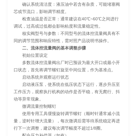
确认系统清洁度：液压油中若含有杂质，可能堵塞阀
芯或节流口，影响调节精度。
检查油温是否正常：通常建议在40℃~60℃之间进行
调试，过高或过低都会影响粘度和流量稳定性。
核实阀型号与参数：不同型号的流体控流量阀具有不
同的调节范围和响应特性，需对照产品说明书操作。
二、流体控流量阀的基本调整步骤
初始位置设定
多数流体控流量阀出厂时已预设为最大开口或最小开
口状态，首先将调节螺钉旋至中间位置，作为基准点。
启动系统并观察运行状态
启动液压泵，使系统在低压状态下运行，逐步升压至
工作压力，观察执行机构的动作是否平稳，有无爬行、抖
动等异常现象。
微调流量控制螺钉
使用专用工具缓慢旋转调节螺钉（顺时针通常减小流
量，逆时针增大流量），每次微调后需等待系统稳定再进
行下一次调整，建议每次调节幅度不超过1/8圈。
配合压力补偿器（如有）