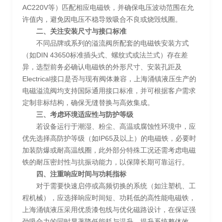
AC220V等）匹配相应电磁铁，并确保电压波动范围在允
许值内，避免因电压不稳导致吸合不良或烧毁线圈。
二、关注安装尺寸与接口标准
不同品牌或系列的溢流阀所配套的电磁铁安装方式
（如DIN 43650标准插头式、螺纹式或法兰式）存在差
异，选型前务必确认电磁铁的外形尺寸、安装孔距及
Electrical接口是否与现有阀体兼容，上海涌镇液压生产的
电磁溢流阀均支持国际通用接口标准，并可根据客户需求
定制非标结构，确保无缝替换与高效集成。
三、考虑环境适应性与防护等级
若设备运行于潮湿、粉尘、高温或腐蚀性环境中，应
优先选择高防护等级（如IP65及以上）的电磁铁，必要时
加装防爆或耐高温线圈，此外部分特殊工况还需考虑电磁
铁的耐压密封性与抗振动能力，以保障长期可靠运行。
四、注重响应时间与功耗指标
对于需要快速启停或高频切换的系统（如注塑机、工
程机械），应选择响应时间短、功耗低的高性能电磁铁，
上海涌镇液压采用优质漆包线与优化磁路设计，在保证强
劲吸合力的同时显著降低能耗与温升，提升系统整体效