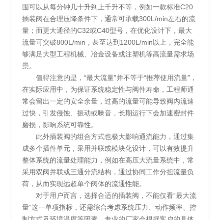
围可以从每分钟几十升到上千升不等，例如一款标准C20
插装阀在合理压降条件下，通常可承载300L/min左右的流
量；而更大通径的C32或C40型号，在优化设计下，最大
流量可突破800L/min，甚至达到1200L/min以上，完全能
够满足大型工程机械、冶金设备或注塑机等高流量需求场
景。
值得注意的是，“最大流量”并不等于“推荐使用流量”，
在实际应用中，为保证系统稳定性与阀件寿命，工程师通
常会留出一定的安全余量，过高的流量可能导致阀内流速
过快，引发侵蚀、振动或噪音，长期运行下会加速密封件
磨损，影响系统可靠性。
此外插装阀的组合方式也极大影响通流能力，通过集
成多个插件单元，采用并联或模块化设计，可以有效提升
整体系统的流量处理能力，例如在高压大流量系统中，常
采用双阀并联或三通分流结构，通过协同工作分担流量负
荷，从而实现远超单个阀体的流通性能。
对于用户而言，选择合适的插装阀，不能仅看“最大流
量”这一单项指标，还需综合考虑系统压力、动作频率、控
制方式及环境温度等因素，专业的厂家会根据客户的具体