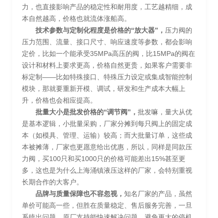
力，也直接影响产品的稳定性和耐用度，工艺越精细，成
本自然越高，价格也就流体涨船高。
技术参数与定制化程度是价格的“放大器”，
压力阀的
压力范围、流量、接口尺寸、响应速度等参数，都会影响
定价，比如一个能承受35MPa高压的阀，比15MPa的阀在
设计和材料上要求更高，价格自然更贵，如果客户需要非
标定制——比如特殊接口、特殊压力设定或集成智能控制
模块，那就要重新开模、调试，研发和生产成本大幅上
升，价格也会相应提高。
批量大小是批发价格的“调节阀”，
批发嘛，量大从优
是基本逻辑，小批量采购，厂家分摊到每只阀上的固定成
本（如模具、管理、运输）较高；而大批量订单，这些成
本被摊薄，厂家也更愿意给出优惠，所以，同样是同款压
力阀，买100只和买1000只的价格可能差出15%甚至更
多，这也是为什么上海涌镇液压这样的厂家，会特别重视
长期合作的大客户。
品牌与质量保障也不容忽视，
知名厂家的产品，虽然
单价可能高一些，但胜在质量稳定、售后服务完善，一旦
系统出问题，原厂支持能快速解决问题，避免更大的停机