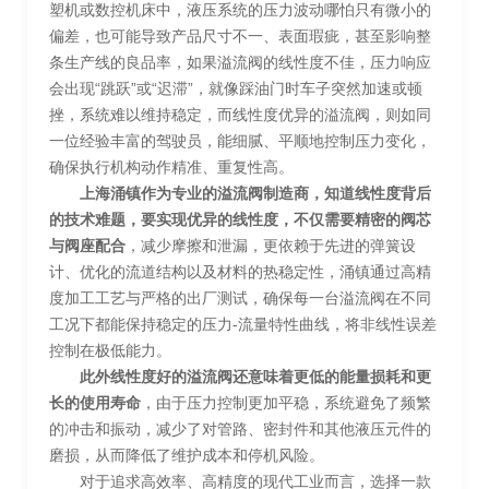
塑机或数控机床中，液压系统的压力波动哪怕只有微小的
偏差，也可能导致产品尺寸不一、表面瑕疵，甚至影响整
条生产线的良品率，如果溢流阀的线性度不佳，压力响应
会出现“跳跃”或“迟滞”，就像踩油门时车子突然加速或顿
挫，系统难以维持稳定，而线性度优异的溢流阀，则如同
一位经验丰富的驾驶员，能细腻、平顺地控制压力变化，
确保执行机构动作精准、重复性高。
上海涌镇作为专业的溢流阀制造商，知道线性度背后
的技术难题，要实现优异的线性度，不仅需要精密的阀芯
与阀座配合
，减少摩擦和泄漏，更依赖于先进的弹簧设
计、优化的流道结构以及材料的热稳定性，涌镇通过高精
度加工工艺与严格的出厂测试，确保每一台溢流阀在不同
工况下都能保持稳定的压力-流量特性曲线，将非线性误差
控制在极低能力。
此外线性度好的溢流阀还意味着更低的能量损耗和更
长的使用寿命
，由于压力控制更加平稳，系统避免了频繁
的冲击和振动，减少了对管路、密封件和其他液压元件的
磨损，从而降低了维护成本和停机风险。
对于追求高效率、高精度的现代工业而言，选择一款