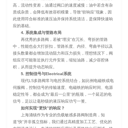
高，流动性变差，油通过阀口的速度减慢；油中若含有杂
质或杂质，会降低有效容积模量，导致“软响应”现象，因
此使用符合标准的液压油并保持系统清洁，是保障快速响
应的基础。
4. 系统集成与管路布局
再优秀的多路阀，若被“埋没”在冗长、弯折的管路
中，性能也会大打折扣，管路长度、内径、弯曲半径以及
接头数量都会增加流动阻力和压力损失，理想情况下，阀
组应尽可能靠近执行元件安装，缩短油路，减少容腔体
积，从而提升动态响应。
5. 控制信号与Electrical系统
现代LS多路阀常与电控系统结合，如比例电磁铁或电
伺服阀，控制信号的传输速度、电磁铁的响应时间、电源
稳定性等，都会成为“最后一公里”的瓶颈，一个延迟的电
信号，足以让毫秒级的液压响应功亏一篑。
如何实现“更快”的响应？
上海涌镇作为专业的负载敏感多路阀制造商，知
道“快”并非孤立指标，我们通过高精度加工工艺、优化的