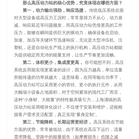
那么高压动力站的核心优势，究竟体现在哪些方面？
第一，动力输出强劲，响应迅捷，
传统低压系统在面
对大型设备或高压力工况时，常常显得力不从心，动力衰
减、响应延迟等问题频发，而高压动力站凭借更高的工作
压力，能够在瞬间提供巨大的驱动力，确保设备在启动、
加速、加压等关键环节迅速响应，无论是大型冲压机、注
塑机，还是自动化生产线上的执行机构，高压动力站都能
为提供稳定而充沛的能量支持，让生产节奏更加流畅。
第二，体积更小，集成度更高，
你可能想不到，高压
系统反而能实现更紧凑的设计，因为压力越高，单位流量
所能传递的功率就越大，这意味着，在同等输出功率下，
高压动力站可以采用更小的管径、更小的执行元件，从而
大幅缩小设备占地面积，对于空间紧张的现代工厂而言，
这种“小身材、大能量”的特性极具吸引力，上海涌镇的高
压动力站采用模块化设计，不仅便于安装和维护，还能根
据客户需求灵活配置，真正实现“量身定制”。
第三，节能降耗，长期运营更经济，
高压系统在节能
方面的优势，常常被低估，由于系统在高压下运行，流量
需求降低，管路中的能量损失（如摩擦损失）也随之减