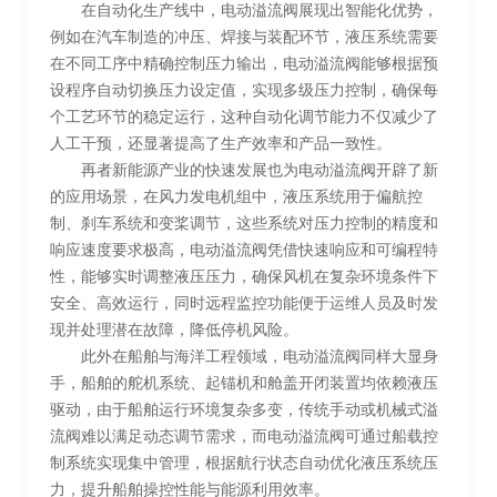
在自动化生产线中，电动溢流阀展现出智能化优势，
例如在汽车制造的冲压、焊接与装配环节，液压系统需要
在不同工序中精确控制压力输出，电动溢流阀能够根据预
设程序自动切换压力设定值，实现多级压力控制，确保每
个工艺环节的稳定运行，这种自动化调节能力不仅减少了
人工干预，还显著提高了生产效率和产品一致性。
再者新能源产业的快速发展也为电动溢流阀开辟了新
的应用场景，在风力发电机组中，液压系统用于偏航控
制、刹车系统和变桨调节，这些系统对压力控制的精度和
响应速度要求极高，电动溢流阀凭借快速响应和可编程特
性，能够实时调整液压压力，确保风机在复杂环境条件下
安全、高效运行，同时远程监控功能便于运维人员及时发
现并处理潜在故障，降低停机风险。
此外在船舶与海洋工程领域，电动溢流阀同样大显身
手，船舶的舵机系统、起锚机和舱盖开闭装置均依赖液压
驱动，由于船舶运行环境复杂多变，传统手动或机械式溢
流阀难以满足动态调节需求，而电动溢流阀可通过船载控
制系统实现集中管理，根据航行状态自动优化液压系统压
力，提升船舶操控性能与能源利用效率。