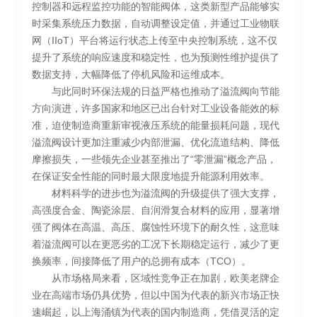
控制器和远程监控功能的智能阀体，这类新型产品能够实
时采集系统压力数据，自动调整设定值，并通过工业物联
网（IIoT）平台将运行状态上传至中央控制系统，这不仅
提升了系统的响应速度和稳定性，也为预测性维护提供了
数据支持，大幅降低了停机风险和运维成本。
与此同时环保法规的日益严格也推动了溢流阀向节能
方向演进，许多国家和地区已出台针对工业设备能效的标
准，迫使制造商重新审视液压系统的能量损耗问题，现代
溢流阀设计更加注重减少内部泄漏、优化流道结构、降低
摩擦损失，一些领先企业甚至推出了“零泄漏”概念产品，
在保证安全性能的同时最大限度地提升能源利用效率。
材料科学的进步也为溢流阀的升级提供了强大支撑，
高强度合金、陶瓷涂层、自润滑复合材料的应用，显著增
强了阀体在高温、高压、腐蚀性环境下的耐久性，这意味
着溢流阀可以在更恶劣的工况下长期稳定运行，减少了更
换频率，间接降低了用户的总拥有成本（TCO）。
从市场格局来看，区域性竞争正在加剧，欧美老牌企
业在高端市场仍具优势，但以中国为代表的新兴市场正快
速崛起，以上海涌镇为代表的国内制造商，凭借灵活的定