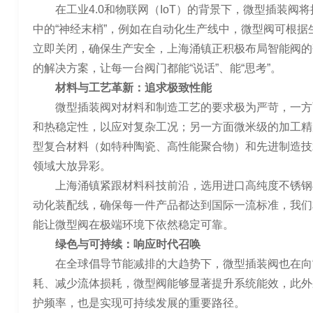
在工业4.0和物联网（IoT）的背景下，微型插装
中的“神经末梢”，例如在自动化生产线中，微型阀可根
立即关闭，确保生产安全，上海涌镇正积极布局智能阀的
的解决方案，让每一台阀门都能“说话”、能“思考”。
材料与工艺革新：追求极致性能
微型插装阀对材料和制造工艺的要求极为严苛，一方
和热稳定性，以应对复杂工况；另一方面微米级的加工精
型复合材料（如特种陶瓷、高性能聚合物）和先进制造技
领域大放异彩。
上海涌镇紧跟材料科技前沿，选用进口高纯度不锈钢
动化装配线，确保每一件产品都达到国际一流标准，我们
能让微型阀在极端环境下依然稳定可靠。
绿色与可持续：响应时代召唤
在全球倡导节能减排的大趋势下，微型插装阀也在向
耗、减少流体损耗，微型阀能够显著提升系统能效，此外
护频率，也是实现可持续发展的重要路径。