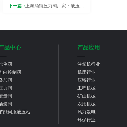
下一篇：
上海涌镇压力阀厂家：液压站
中压力阀配件的选择依据是什
么？
产品中心
产品应用
比例阀
注塑机行业
方向控制阀
机床行业
叠加阀
压铸行业
压力阀
工程机械
流量阀
矿山机械
插装阀
农用机械
节能伺服液压站
风力发电
环保行业